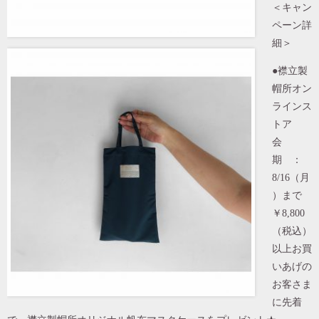
＜キャン
ペーン詳
細＞
●襟立製
帽所オン
ラインス
トア
会
期 ：
8/16（月
）まで
￥8,800
（税込）
以上お買
いあげの
お客さま
に先着