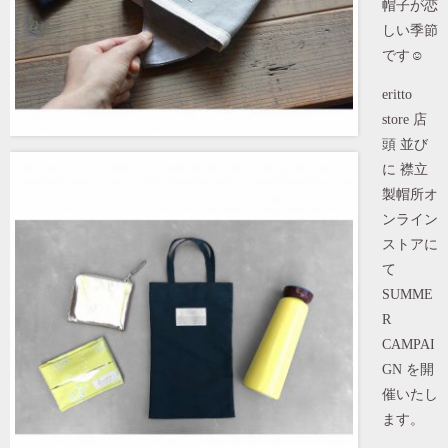
帽子が恋
しい季節
です☺︎
eritto
store 店
頭 並び
に 襟立
製帽所オ
ンライン
ストアに
て
SUMME
R
CAMPAI
GN を開
催いたし
ます。