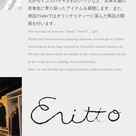
土からインスパイヤされたバックなど、世界共通の
衣食住に寄り添ったアイテムを展開します。また、
併設のlaboではオリジナリティーに富んだ商品の開
発を行います。
The concepts of eritto are “closet”, “travel” , “gift”.
Stylish and functional hats, kappogi-Japanese coverall apron, tablier-
French apron dress, bags inspired by Setouchi’s natural features, etc.
We have the items which are suitable to the common necessities of life
in the world such as clothing, food and housing.
Also, we will develop the original products at labo located in eritto.