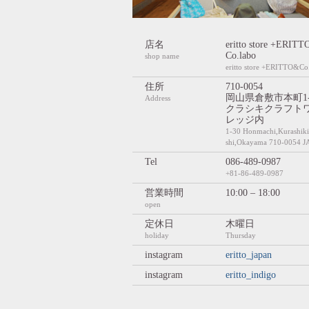
店名
eritto store +ERIT
Co.labo
shop name
eritto store +ERITTO&Co
住所
710-0054
岡山県倉敷市本町1-
Address
クラシキクラフト
レッジ内
1-30 Honmachi,Kurashiki
shi,Okayama 710-0054 
Tel
086-489-0987
+81-86-489-0987
営業時間
10:00 – 18:00
open
定休日
木曜日
holiday
Thursday
instagram
eritto_japan
instagram
eritto_indigo