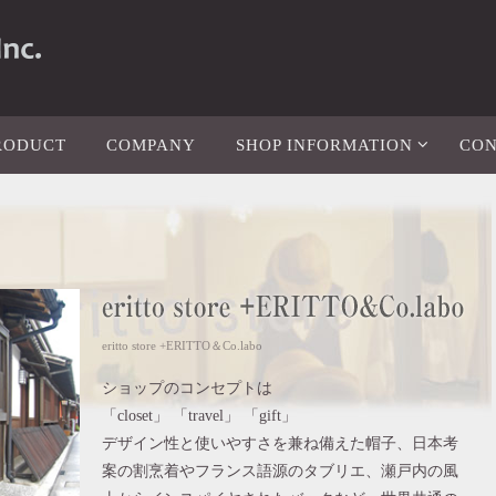
RODUCT
COMPANY
SHOP INFORMATION
CON
eritto store +ERITTO＆Co.labo
ショップのコンセプトは
「closet」 「travel」 「gift」
デザイン性と使いやすさを兼ね備えた帽子、日本考
案の割烹着やフランス語源のタブリエ、瀬戸内の風