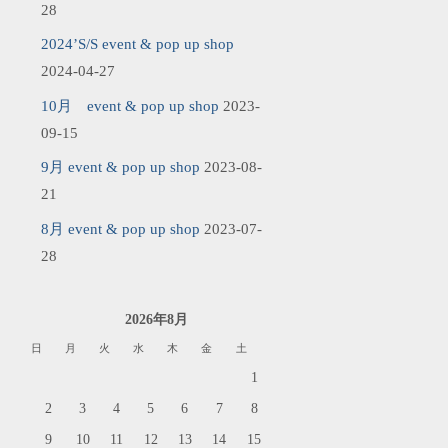
28
2024’S/S event & pop up shop
2024-04-27
10月 event & pop up shop
2023-
09-15
9月 event & pop up shop
2023-08-
21
8月 event & pop up shop
2023-07-
28
2026年8月
日
月
火
水
木
金
土
1
2
3
4
5
6
7
8
9
10
11
12
13
14
15