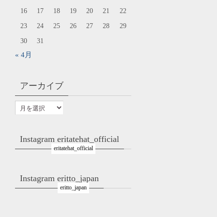
16
17
18
19
20
21
22
23
24
25
26
27
28
29
30
31
« 4月
アーカイブ
Instagram eritatehat_official
eritatehat_official
Instagram eritto_japan
eritto_japan