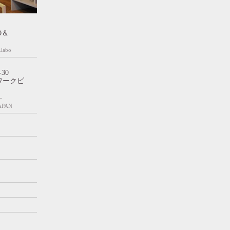
TO＆
.labo
30
ワークビ
-
JAPAN