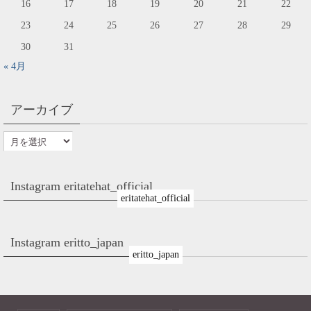
16
17
18
19
20
21
22
23
24
25
26
27
28
29
30
31
« 4月
アーカイブ
Instagram eritatehat_official
eritatehat_official
Instagram eritto_japan
eritto_japan