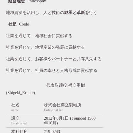
経営理念
Philosophy
地域資源を活用し、人と技術の
継承と革新
を行う
社是
Credo
社業を通じて、地域社会に貢献する
社業を通じて、地場産業の発展に貢献する
社業を通じて、お客様やパートナーと共存共栄する
社業を通じて、社員の幸せと人格形成に貢献する
代表取締役 襟立重樹
(Shigeki_Eritate)
社名
株式会社襟立製帽所
name
Eritate hat Inc.
設立
2012年8月1日 (Founded 1960
年10月)
Established
本社住所
719-0243