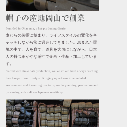
Founded in Okayama, a hat-producing district
麦わらの製帽に始まり、ライフスタイルの変化をキ
ャッチしながら常に邁進してきました。恵まれた環
境の中で、人を育て、道具を大切にしながら、日本
人の持つ細かやな感性で企画・生産・加工していま
す。
Started with straw hats production, we’ve striven hard always catching
the change of our lifestyle. Bringing up artisans in wonderful
environment and treasuring our tools, we do planning, production and
processing with delicate Japanese sensitivity.