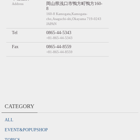
岡山県浅口市鴨方町鴨方160-
Address
8
160-8 Kamogata,Kamogata-
cho,Asaguchi-shi,Okayama 719-0243
JAPAN
Tel
0865-44-5343
+81-865-44-5343
Fax
0865-44-8559
+81-865-44-8559
CATEGORY
ALL
EVENT&POPUPSHOP
TOPICS