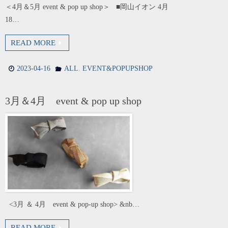
＜4月＆5月 event & pop up shop＞ ■岡山イオン 4月
18…
READ MORE
,
2023-04-16
ALL
EVENT&POPUPSHOP
3月＆4月 event & pop up shop
<3月 ＆ 4月 event & pop-up shop> &nb…
READ MORE