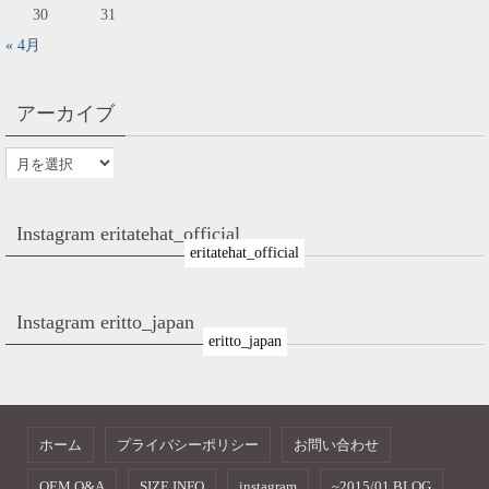
30
31
« 4月
アーカイブ
Instagram eritatehat_official
eritatehat_official
Instagram eritto_japan
eritto_japan
ホーム
プライバシーポリシー
お問い合わせ
OEM Q&A
SIZE INFO
instagram
~2015/01 BLOG