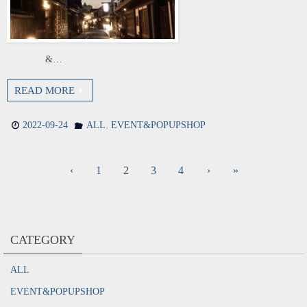
&…
READ MORE
,
2022-09-24
ALL
EVENT&POPUPSHOP
‹
1
2
3
4
›
»
CATEGORY
ALL
EVENT&POPUPSHOP